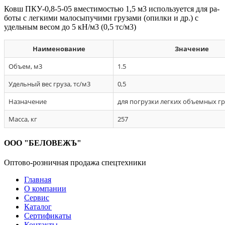
Ковш ПКУ-0,8-5-05 вмес­ти­мостью 1,5 м3 ис­поль­зу­ет­ся для ра­
боты с лег­ки­ми ма­лосы­пучи­ми гру­зами (опил­ки и др.) с
удель­ным ве­сом до 5 кН/м3 (0,5 тс/м3)
Наименование
Значение
Объем, м3
1.5
Удельный вес груза, тс/м3
0,5
Назначение
для погрузки легких объемных г
Масса, кг
257
ООО "БЕЛОВЕЖЪ"
Оптово-розничная продажа спецтехники
Главная
О компании
Сервис
Каталог
Сертификаты
Контакты