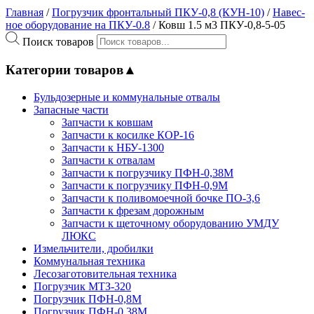
Главная
/
Погрузчик фронтальный ПКУ-0,8 (КУН-10)
/
На­вес­
ное обо­рудо­вание на ПКУ-0.8
/ Ковш 1.5 м3 ПКУ-0,8-5-05
Поиск товаров
Категории товаров
▲
Бульдозерные и коммунальные отвалы
Запасные части
Запчасти к ковшам
Запчасти к косилке КОР-16
Запчасти к НБУ-1300
Запчасти к отвалам
Запчасти к погрузчику ПФН-0,38М
Запчасти к погрузчику ПФН-0,9М
Запчасти к поливомоечной бочке ПО-3,6
Запчасти к фрезам дорожным
Запчасти к щеточному оборудованию УМДУ
ЛЮКС
Измельчители, дробилки
Коммунальная техника
Лесозаготовительная техника
Погрузчик МТЗ-320
Погрузчик ПФН-0,8М
Погрузчик ПФН-0.38М