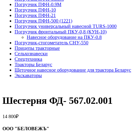
Погрузчик ПФН-0.9М
Погрузчик ПФН-10
Погрузчик ПФН-21
Погрузчик ПФН-500 (1221)
Погрузчик универсальный навесной TURS-1000
Погрузчик фронтальный ПКУ-0,8 (КУН-10)
На­вес­ное обо­рудо­вание на ПКУ-0.8
Погрузчик-стогометатель СНУ-550
Прицепы тракторные
Сельхознавески
Спецтехника
Тракторы Беларус
Щеточное навесное оборудование для трактора Беларус
Экскаваторы
Шестерня ФД- 567.02.001
14 800
₽
ООО "БЕЛОВЕЖЪ"