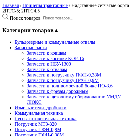
Главная
/
Прицепы тракторные
/ Надставные сетчатые борта
2ПТС-5; 2ПТС4,5
Поиск товаров
Категории товаров
▲
Бульдозерные и коммунальные отвалы
Запасные части
Запчасти к ковшам
Запчасти к косилке КОР-16
Запчасти к НБУ-1300
Запчасти к отвалам
Запчасти к погрузчику ПФН-0,38М
Запчасти к погрузчику ПФН-0,9М
Запчасти к поливомоечной бочке ПО-3,6
Запчасти к фрезам дорожным
Запчасти к щеточному оборудованию УМДУ
ЛЮКС
Измельчители, дробилки
Коммунальная техника
Лесозаготовительная техника
Погрузчик МТЗ-320
Погрузчик ПФН-0,8М
Погрузчик ПФН-0.38М