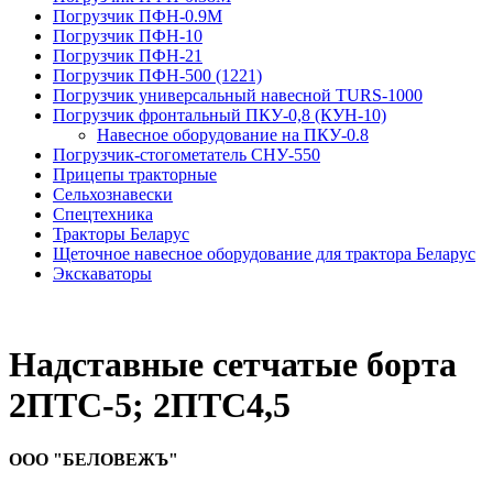
Погрузчик ПФН-0.9М
Погрузчик ПФН-10
Погрузчик ПФН-21
Погрузчик ПФН-500 (1221)
Погрузчик универсальный навесной TURS-1000
Погрузчик фронтальный ПКУ-0,8 (КУН-10)
На­вес­ное обо­рудо­вание на ПКУ-0.8
Погрузчик-стогометатель СНУ-550
Прицепы тракторные
Сельхознавески
Спецтехника
Тракторы Беларус
Щеточное навесное оборудование для трактора Беларус
Экскаваторы
Надставные сетчатые борта
2ПТС-5; 2ПТС4,5
ООО "БЕЛОВЕЖЪ"